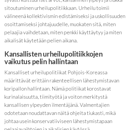
sitoutuminen urheilupolitiikkaan. Urheilu toimii
välineenä kollektivismin edistämiseksi ja uskollisuuden
osoittamiseksi johtajuudelle, muokaten sitä, miten
pelaajia vaihdetaan, miten penkki käyttäytyy ja miten
aikalisät käytetään pelien aikana.
Kansallisten urheilupolitiikkojen
vaikutus pelin hallintaan
Kansalliset urheilupolitiikat Pohjois-Koreassa
määrittävät erittäin rakenteellisen lähestymistavan
koripallon hallintaan. Nämä politiikat korostavat
kurinalaisuutta, tiimityötä ja voiton merkitystä
kansallisen ylpeyden ilmentäjänä. Valmentajien
odotetaan noudattavan näitä ohjeita tiukasti, mikä
johtaa usein konservatiiviseen lähestymistapaan
pelaajavaihtojen ja aikalisien käytössä.