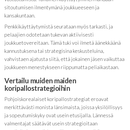
sitoutumisen ilmentymänä joukkueeseen ja
kansakuntaan.
Penkkikäyttäytymistä seurataan myös tarkasti, ja
pelaajien odotetaan tukevan aktiivisesti
joukkuetovereitaan. Tämä tuki voi ilmetä äänekkäänä
kannustuksena tai strategisina keskusteluina,
vahvistaen ajatusta siitä, että jokainen jäsen vaikuttaa
joukkueen menestykseen riippumatta peliaikastaan.
Vertailu muiden maiden
koripallostrategioihin
Pohjoiskorealaiset koripallostrategiat eroavat
merkittävästi monista länsimaista, joissa yksilöllisyys
ja sopeutumiskyky ovat usein etusijalla. Lännessä
valmentajat säätävät usein strategioitaan