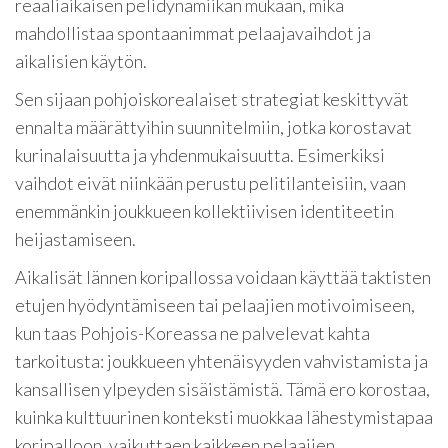
reaaliaikaisen pelidynamiikan mukaan, mikä
mahdollistaa spontaanimmat pelaajavaihdot ja
aikalisien käytön.
Sen sijaan pohjoiskorealaiset strategiat keskittyvät
ennalta määrättyihin suunnitelmiin, jotka korostavat
kurinalaisuutta ja yhdenmukaisuutta. Esimerkiksi
vaihdot eivät niinkään perustu pelitilanteisiin, vaan
enemmänkin joukkueen kollektiivisen identiteetin
heijastamiseen.
Aikalisät lännen koripallossa voidaan käyttää taktisten
etujen hyödyntämiseen tai pelaajien motivoimiseen,
kun taas Pohjois-Koreassa ne palvelevat kahta
tarkoitusta: joukkueen yhtenäisyyden vahvistamista ja
kansallisen ylpeyden sisäistämistä. Tämä ero korostaa,
kuinka kulttuurinen konteksti muokkaa lähestymistapaa
koripalloon, vaikuttaen kaikkeen pelaajien