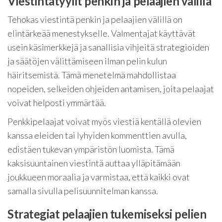
Viestintätyylit penkin ja pelaajien välillä
Tehokas viestintä penkin ja pelaajien välillä on
elintärkeää menestykselle. Valmentajat käyttävät
usein käsimerkkejä ja sanallisia vihjeitä strategioiden
ja säätöjen välittämiseen ilman pelin kulun
häiritsemistä. Tämä menetelmä mahdollistaa
nopeiden, selkeiden ohjeiden antamisen, joita pelaajat
voivat helposti ymmärtää.
Penkkipelaajat voivat myös viestiä kentällä olevien
kanssa eleiden tai lyhyiden kommenttien avulla,
edistäen tukevan ympäristön luomista. Tämä
kaksisuuntainen viestintä auttaa ylläpitämään
joukkueen moraalia ja varmistaa, että kaikki ovat
samalla sivulla pelisuunnitelman kanssa.
Strategiat pelaajien tukemiseksi pelien