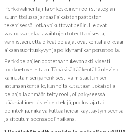
Penkkivalmentajilla on keskeinen rooli strategian
suunnittelussa ja reaaliaikaisten päätösten
tekemisessä, jotka vaikuttavat peliin. He ovat
vastuussa pelaajavaihtojen toteuttamisesta,
varmistaen, että oikeat pelaajat ovat kentällä oikeaan
aikaan suorituskyvyn ja pelidynamiikan perusteella.
Penkkipelaajien odotetaan tukevan aktiivisesti
joukkuetovereitaan. Tämä sisältää kentällä olevien
kannustamisen ja henkisesti valmistautumisen
astumaan kentälle, kun heitä kutsutaan. Jokaisella
pelaajalla on määritelty rooli, olipa kyseessä
pääasiallinen pisteiden tekijä, puolustaja tai
pelintekijä, mikä vaikuttaa heidän käyttäytymiseensä
ja sitoutumiseensa pelin aikana.