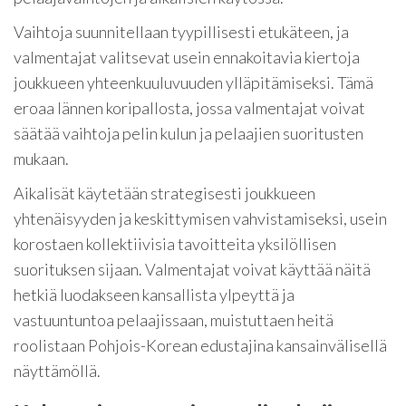
Vaihtoja suunnitellaan tyypillisesti etukäteen, ja
valmentajat valitsevat usein ennakoitavia kiertoja
joukkueen yhteenkuuluvuuden ylläpitämiseksi. Tämä
eroaa lännen koripallosta, jossa valmentajat voivat
säätää vaihtoja pelin kulun ja pelaajien suoritusten
mukaan.
Aikalisät käytetään strategisesti joukkueen
yhtenäisyyden ja keskittymisen vahvistamiseksi, usein
korostaen kollektiivisia tavoitteita yksilöllisen
suorituksen sijaan. Valmentajat voivat käyttää näitä
hetkiä luodakseen kansallista ylpeyttä ja
vastuuntuntoa pelaajissaan, muistuttaen heitä
roolistaan Pohjois-Korean edustajina kansainvälisellä
näyttämöllä.