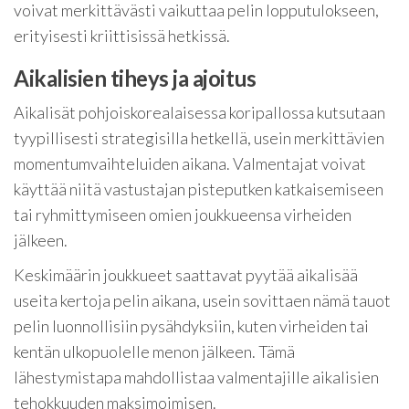
voivat merkittävästi vaikuttaa pelin lopputulokseen,
erityisesti kriittisissä hetkissä.
Aikalisien tiheys ja ajoitus
Aikalisät pohjoiskorealaisessa koripallossa kutsutaan
tyypillisesti strategisilla hetkellä, usein merkittävien
momentumvaihteluiden aikana. Valmentajat voivat
käyttää niitä vastustajan pisteputken katkaisemiseen
tai ryhmittymiseen omien joukkueensa virheiden
jälkeen.
Keskimäärin joukkueet saattavat pyytää aikalisää
useita kertoja pelin aikana, usein sovittaen nämä tauot
pelin luonnollisiin pysähdyksiin, kuten virheiden tai
kentän ulkopuolelle menon jälkeen. Tämä
lähestymistapa mahdollistaa valmentajille aikalisien
tehokkuuden maksimoimisen.