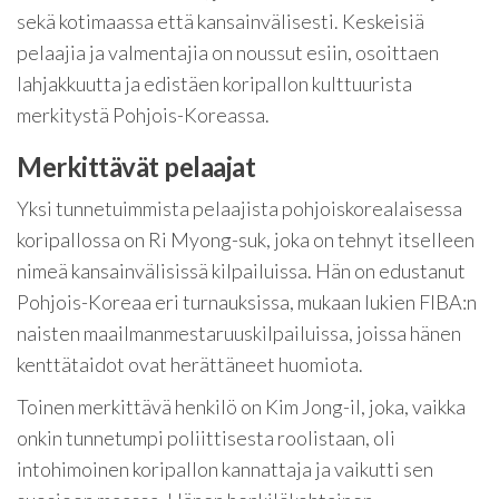
sekä kotimaassa että kansainvälisesti. Keskeisiä
pelaajia ja valmentajia on noussut esiin, osoittaen
lahjakkuutta ja edistäen koripallon kulttuurista
merkitystä Pohjois-Koreassa.
Merkittävät pelaajat
Yksi tunnetuimmista pelaajista pohjoiskorealaisessa
koripallossa on Ri Myong-suk, joka on tehnyt itselleen
nimeä kansainvälisissä kilpailuissa. Hän on edustanut
Pohjois-Koreaa eri turnauksissa, mukaan lukien FIBA:n
naisten maailmanmestaruuskilpailuissa, joissa hänen
kenttätaidot ovat herättäneet huomiota.
Toinen merkittävä henkilö on Kim Jong-il, joka, vaikka
onkin tunnetumpi poliittisesta roolistaan, oli
intohimoinen koripallon kannattaja ja vaikutti sen