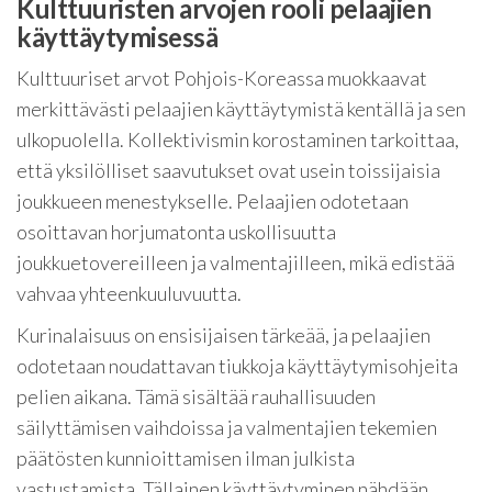
Kulttuuristen arvojen rooli pelaajien
käyttäytymisessä
Kulttuuriset arvot Pohjois-Koreassa muokkaavat
merkittävästi pelaajien käyttäytymistä kentällä ja sen
ulkopuolella. Kollektivismin korostaminen tarkoittaa,
että yksilölliset saavutukset ovat usein toissijaisia
joukkueen menestykselle. Pelaajien odotetaan
osoittavan horjumatonta uskollisuutta
joukkuetovereilleen ja valmentajilleen, mikä edistää
vahvaa yhteenkuuluvuutta.
Kurinalaisuus on ensisijaisen tärkeää, ja pelaajien
odotetaan noudattavan tiukkoja käyttäytymisohjeita
pelien aikana. Tämä sisältää rauhallisuuden
säilyttämisen vaihdoissa ja valmentajien tekemien
päätösten kunnioittamisen ilman julkista
vastustamista. Tällainen käyttäytyminen nähdään