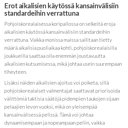
Erot aikalisien käytössä kansainvälisiin
standardeihin verrattuna
Pohjoiskorealaisessa koripallossa on selkeitä eroja
aikalisien käytössä kansainvälisiin standardeihin
verrattuna. Vaikka monissa maissa sallitaan tietty
määrä aikalisia puoliaikaa kohti, pohjoiskorealaisilla
joukkueilla saattaa olla enemmän joustavuutta
aikalisien kutsumisessa, mikä johtaa usein suurempaan
tiheyteen.
Lisäksi näiden aikalisien ajoitus voi poiketa, sillä
pohjoiskorealaiset valmentajat saattavat priorisoida
välittömiä taktisia säätöjä pidempien taukojen sijaan
pelaajien levon vuoksi, mikä on yleisempää
kansainvälisessä pelissä. Tämä voi johtaa
dynaamisempaan ja nopeampaan peliin, vaikka