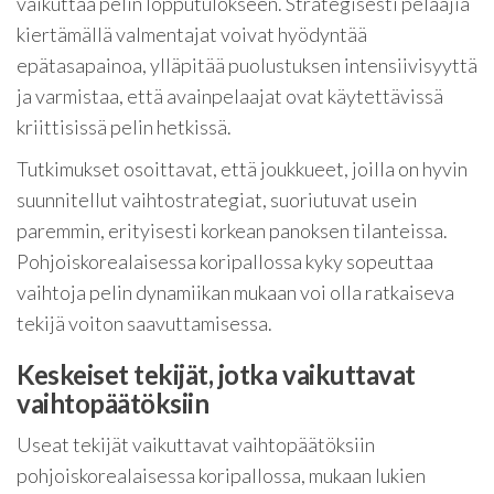
vaikuttaa pelin lopputulokseen. Strategisesti pelaajia
kiertämällä valmentajat voivat hyödyntää
epätasapainoa, ylläpitää puolustuksen intensiivisyyttä
ja varmistaa, että avainpelaajat ovat käytettävissä
kriittisissä pelin hetkissä.
Tutkimukset osoittavat, että joukkueet, joilla on hyvin
suunnitellut vaihtostrategiat, suoriutuvat usein
paremmin, erityisesti korkean panoksen tilanteissa.
Pohjoiskorealaisessa koripallossa kyky sopeuttaa
vaihtoja pelin dynamiikan mukaan voi olla ratkaiseva
tekijä voiton saavuttamisessa.
Keskeiset tekijät, jotka vaikuttavat
vaihtopäätöksiin
Useat tekijät vaikuttavat vaihtopäätöksiin
pohjoiskorealaisessa koripallossa, mukaan lukien