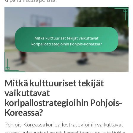
Mitkä kulttuuriset tekijät
vaikuttavat
koripallostrategioihin Pohjois-
Koreassa?
Pohjois-Koreassa koripallostrategioihin vaikuttavat
syvästi kulttuuriset arvot, kansallinen ylpeys ja tiukka