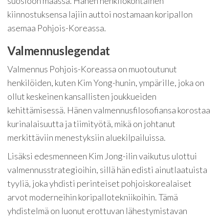
suosioon maassa. Hänen henkilökohtainen
kiinnostuksensa lajiin auttoi nostamaan koripallon
asemaa Pohjois-Koreassa.
Valmennuslegendat
Valmennus Pohjois-Koreassa on muotoutunut
henkilöiden, kuten Kim Yong-hunin, ympärille, joka on
ollut keskeinen kansallisten joukkueiden
kehittämisessä. Hänen valmennusfilosofiansa korostaa
kurinalaisuutta ja tiimityötä, mikä on johtanut
merkittäviin menestyksiin aluekilpailuissa.
Lisäksi edesmenneen Kim Jong-ilin vaikutus ulottui
valmennusstrategioihin, sillä hän edisti ainutlaatuista
tyyliä, joka yhdisti perinteiset pohjoiskorealaiset
arvot moderneihin koripallotekniikoihin. Tämä
yhdistelmä on luonut erottuvan lähestymistavan