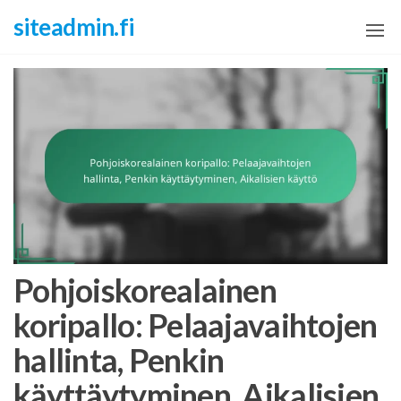
Skip
siteadmin.fi
to
the
content
Pohjoiskorealainen
koripallo: Pelaajavaihtojen
hallinta, Penkin
käyttäytyminen, Aikalisien