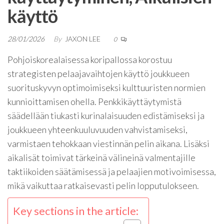
käyttö
28/01/2026
By
JAXON LEE
0
Pohjoiskorealaisessa koripallossa korostuu
strategisten pelaajavaihtojen käyttö joukkueen
suorituskyvyn optimoimiseksi kulttuuristen normien
kunnioittamisen ohella. Penkkikäyttäytymistä
säädellään tiukasti kurinalaisuuden edistämiseksi ja
joukkueen yhteenkuuluvuuden vahvistamiseksi,
varmistaen tehokkaan viestinnän pelin aikana. Lisäksi
aikalisät toimivat tärkeinä välineinä valmentajille
taktiikoiden säätämisessä ja pelaajien motivoimisessa,
mikä vaikuttaa ratkaisevasti pelin lopputulokseen.
Key sections in the article: