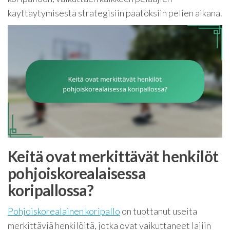
käyttäytymisestä strategisiin päätöksiin pelien aikana.
Keitä ovat merkittävät henkilöt
pohjoiskorealaisessa
koripallossa?
Pohjoiskorealainen koripallo
on tuottanut useita
merkittäviä henkilöitä, jotka ovat vaikuttaneet lajiin