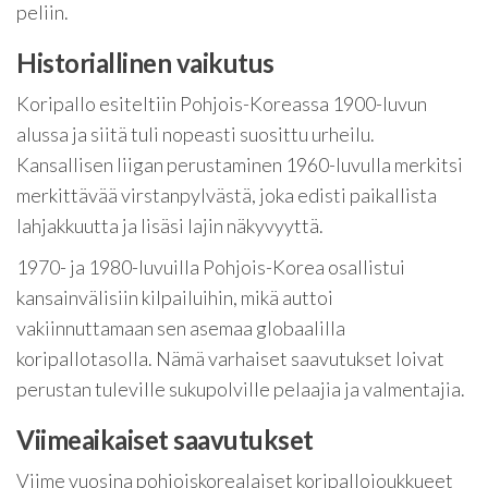
peliin.
Historiallinen vaikutus
Koripallo esiteltiin Pohjois-Koreassa 1900-luvun
alussa ja siitä tuli nopeasti suosittu urheilu.
Kansallisen liigan perustaminen 1960-luvulla merkitsi
merkittävää virstanpylvästä, joka edisti paikallista
lahjakkuutta ja lisäsi lajin näkyvyyttä.
1970- ja 1980-luvuilla Pohjois-Korea osallistui
kansainvälisiin kilpailuihin, mikä auttoi
vakiinnuttamaan sen asemaa globaalilla
koripallotasolla. Nämä varhaiset saavutukset loivat
perustan tuleville sukupolville pelaajia ja valmentajia.
Viimeaikaiset saavutukset
Viime vuosina pohjoiskorealaiset koripallojoukkueet