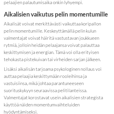
pelaajien palautumisaika onkin lyhyempi.
Aikalisien vaikutus pelin momentumille
Aikalisät voivat merkittävästi vaikuttaa koripallon
pelin momentumille. Keskeyttämällä pelin kulun
valmentajat voivat häiritä vastustavan joukkueen
rytmiä, jolloin heidän pelaajansa voivat palauttaa
keskittymisen ja energian. Tämä voi olla erityisen
tehokasta pistekuivan tai virheiden sarjan jälkeen.
Lisäksi aikalisän tarjoama psykologinen nollaus voi
auttaa pelaajia keskittymään rooleihinsa ja
vastuisiinsa, mikä johtaa parantuneeseen
suorituskykyyn seuraavissa pelitilanteissa.
Valmentajat korostavat usein aikalisien strategista
käyttöä näiden momentumvaihteluiden
hyödyntämiseksi.