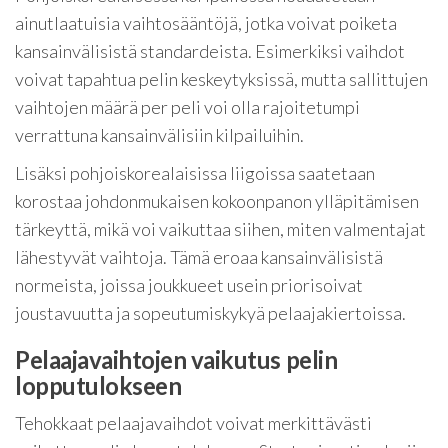
ainutlaatuisia vaihtosääntöjä, jotka voivat poiketa
kansainvälisistä standardeista. Esimerkiksi vaihdot
voivat tapahtua pelin keskeytyksissä, mutta sallittujen
vaihtojen määrä per peli voi olla rajoitetumpi
verrattuna kansainvälisiin kilpailuihin.
Lisäksi pohjoiskorealaisissa liigoissa saatetaan
korostaa johdonmukaisen kokoonpanon ylläpitämisen
tärkeyttä, mikä voi vaikuttaa siihen, miten valmentajat
lähestyvät vaihtoja. Tämä eroaa kansainvälisistä
normeista, joissa joukkueet usein priorisoivat
joustavuutta ja sopeutumiskykyä pelaajakiertoissa.
Pelaajavaihtojen vaikutus pelin
lopputulokseen
Tehokkaat pelaajavaihdot voivat merkittävästi