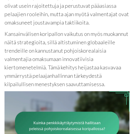
olivat usein rajoitettuja ja perustuvat pääasiassa
pelaajien rooleihin, mutta ajan myötä valmentajat ovat
omaksuneet joustavampia taktiikoita.
Kansainvälisen koripallon vaikutus on myös muokannut
näitä strategioita, sillä altistuminen globaaleille
trendeille on kannustanut pohjoiskorealaisia
valmentajia omaksumaan innovatiivisia
kiertomenetelmiä. Tämä kehitys heijastaa kasvavaa
ymmärrystä pelaajanhallinnan tärkeydestä
kilpailullisen menestyksen saavuttamisessa.