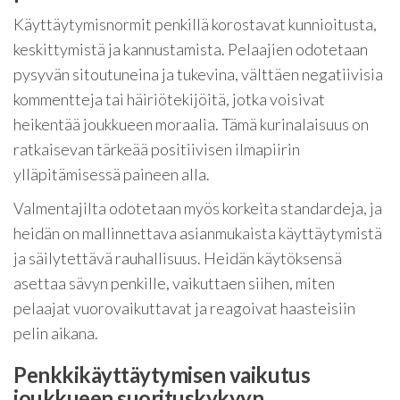
Käyttäytymisnormit penkillä korostavat kunnioitusta,
keskittymistä ja kannustamista. Pelaajien odotetaan
pysyvän sitoutuneina ja tukevina, välttäen negatiivisia
kommentteja tai häiriötekijöitä, jotka voisivat
heikentää joukkueen moraalia. Tämä kurinalaisuus on
ratkaisevan tärkeää positiivisen ilmapiirin
ylläpitämisessä paineen alla.
Valmentajilta odotetaan myös korkeita standardeja, ja
heidän on mallinnettava asianmukaista käyttäytymistä
ja säilytettävä rauhallisuus. Heidän käytöksensä
asettaa sävyn penkille, vaikuttaen siihen, miten
pelaajat vuorovaikuttavat ja reagoivat haasteisiin
pelin aikana.
Penkkikäyttäytymisen vaikutus
joukkueen suorituskykyyn