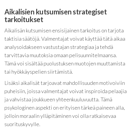
Aikalisien kutsumisen strategiset
tarkoitukset
Aikalisän kutsumisen ensisijainen tarkoitus on tarjota
taktisia säätöjä. Valmentajat voivat käyttää tätä aikaa
analysoidakseen vastustajan strategiaa ja tehdä
tarvittavia muutoksia omaan pelisuunnitelmaansa.
Tämä voi sisältää puolustuksen muotojen muuttamista
tai hyökkäyspelien siirtämistä.
Lisäksi aikalisät tarjoavat mahdollisuuden motivoiviin
puheisiin, joissa valmentajat voivat inspiroida pelaajia
ja vahvistaa joukkueen yhteenkuuluvuutta. Tämä
psykologinen aspekti on erityisen tärkeä paineen alla,
jolloin moraalin ylläpitäminen voi olla ratkaisevaa
suorituskyvylle.