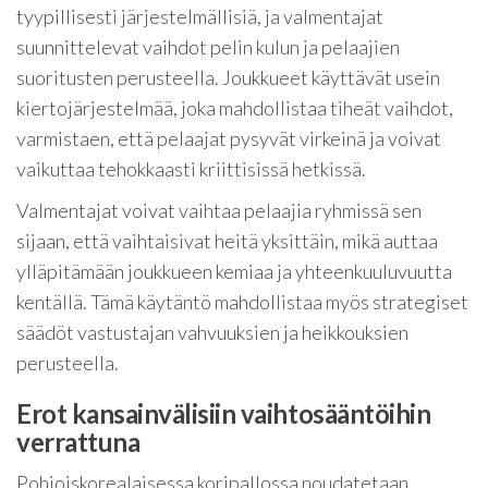
tyypillisesti järjestelmällisiä, ja valmentajat
suunnittelevat vaihdot pelin kulun ja pelaajien
suoritusten perusteella. Joukkueet käyttävät usein
kiertojärjestelmää, joka mahdollistaa tiheät vaihdot,
varmistaen, että pelaajat pysyvät virkeinä ja voivat
vaikuttaa tehokkaasti kriittisissä hetkissä.
Valmentajat voivat vaihtaa pelaajia ryhmissä sen
sijaan, että vaihtaisivat heitä yksittäin, mikä auttaa
ylläpitämään joukkueen kemiaa ja yhteenkuuluvuutta
kentällä. Tämä käytäntö mahdollistaa myös strategiset
säädöt vastustajan vahvuuksien ja heikkouksien
perusteella.
Erot kansainvälisiin vaihtosääntöihin
verrattuna
Pohjoiskorealaisessa koripallossa noudatetaan