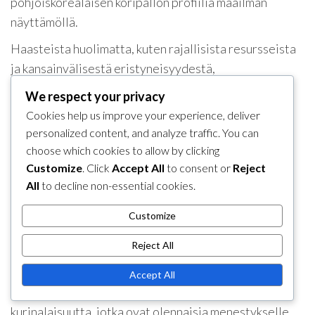
pohjoiskorealaisen koripallon profiilia maailman
näyttämöllä.
Haasteista huolimatta, kuten rajallisista resursseista
ja kansainvälisestä eristyneisyydestä,
pohjoiskorealaiset joukkueet ovat osoittaneet
We respect your privacy
sitkeyttä ja päättäväisyyttä, usein yllättäen
Cookies help us improve your experience, deliver
vastustajansa taidoillaan ja tiimityöllään.
personalized content, and analyze traffic. You can
choose which cookies to allow by clicking
Pelaajien kehittäminen
Customize
. Click
Accept All
to consent or
Reject
All
to decline non-essential cookies.
Pelaajien kehittäminen Pohjois-Koreassa keskittyy
tiukkaan harjoitteluun ja vahvaan fyysiseen kuntoon.
Customize
Nuoret urheilijat harjoittelevat usein valtion
tukemissa ohjelmissa, joiden tavoitteena on kehittää
Reject All
lahjakkuutta varhaisessa vaiheessa.
Accept All
Valmentajat priorisoivat perusasioita, tiimityötä ja
kurinalaisuutta, jotka ovat olennaisia menestykselle