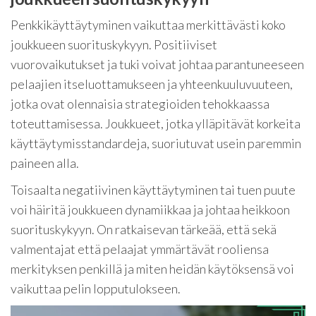
Penkkikäyttäytyminen vaikuttaa merkittävästi koko
joukkueen suorituskykyyn. Positiiviset
vuorovaikutukset ja tuki voivat johtaa parantuneeseen
pelaajien itseluottamukseen ja yhteenkuuluvuuteen,
jotka ovat olennaisia strategioiden tehokkaassa
toteuttamisessa. Joukkueet, jotka ylläpitävät korkeita
käyttäytymisstandardeja, suoriutuvat usein paremmin
paineen alla.
Toisaalta negatiivinen käyttäytyminen tai tuen puute
voi häiritä joukkueen dynamiikkaa ja johtaa heikkoon
suorituskykyyn. On ratkaisevan tärkeää, että sekä
valmentajat että pelaajat ymmärtävät rooliensa
merkityksen penkillä ja miten heidän käytöksensä voi
vaikuttaa pelin lopputulokseen.