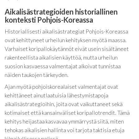
Aikalisästrategioiden historiallinen
konteksti Pohjois-Koreassa
Historiallisesti aikalisästrategiat Pohjois-Koreassa
ovat kehittyneet urheilun kehityksen myötä maassa.
Varhaiset koripallokäytännöt eivät usein sisältäneet
rakenteellista aikalisien käyttöä, mutta urheilun
suosion kasvaessa valmentajat alkoivat tunnistaa
näiden taukojen tärkeyden.
Ajan myötä pohjoiskorealaiset valmentajat ovat
kehittäneet ainutlaatuisia lähestymistapoja
aikalisästrategioihin, joita ovat vaikuttaneet sekä
kotimaiset että kansainväliset koripallotrendit. Tämä
kehitys heijastaa kasvavaa ymmärrystä siitä, miten
tehokas aikalisien hallinta voi tarjota taktisia etuja
kilpailullisessa pelissä.