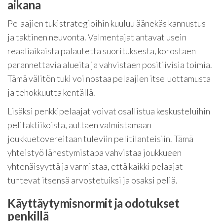
aikana
Pelaajien tukistrategioihin kuuluu äänekäs kannustus
ja taktinen neuvonta. Valmentajat antavat usein
reaaliaikaista palautetta suorituksesta, korostaen
parannettavia alueita ja vahvistaen positiivisia toimia.
Tämä välitön tuki voi nostaa pelaajien itseluottamusta
ja tehokkuutta kentällä.
Lisäksi penkkipelaajat voivat osallistua keskusteluihin
pelitaktiikoista, auttaen valmistamaan
joukkuetovereitaan tuleviin pelitilanteisiin. Tämä
yhteistyö lähestymistapa vahvistaa joukkueen
yhtenäisyyttä ja varmistaa, että kaikki pelaajat
tuntevat itsensä arvostetuiksi ja osaksi peliä.
Käyttäytymisnormit ja odotukset
penkillä