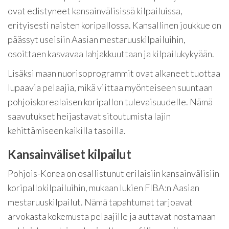
ovat edistyneet kansainvälisissä kilpailuissa,
erityisesti naisten koripallossa. Kansallinen joukkue on
päässyt useisiin Aasian mestaruuskilpailuihin,
osoittaen kasvavaa lahjakkuuttaan ja kilpailukykyään.
Lisäksi maan nuorisoprogrammit ovat alkaneet tuottaa
lupaavia pelaajia, mikä viittaa myönteiseen suuntaan
pohjoiskorealaisen koripallon tulevaisuudelle. Nämä
saavutukset heijastavat sitoutumista lajin
kehittämiseen kaikilla tasoilla.
Kansainväliset kilpailut
Pohjois-Korea on osallistunut erilaisiin kansainvälisiin
koripallokilpailuihin, mukaan lukien FIBA:n Aasian
mestaruuskilpailut. Nämä tapahtumat tarjoavat
arvokasta kokemusta pelaajille ja auttavat nostamaan