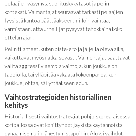
pelaajien väsymys, suorituskykytasot ja pelin
konteksti. Valmentajat seuraavat tarkasti pelaajien
fyysistä kuntoa päättääkseen, milloin vaihtaa,
varmistaen, että urheilijat pysyvät tehokkaina koko
ottelun ajan.
Pelin tilanteet, kuten piste-ero ja jäljellä oleva aika,
vaikuttavat myös ratkaisevasti. Valmentajat saattavat
valita aggressiivisempia vaihtoja, kun joukkue on
tappiolla, tai ylläpitää vakaata kokoonpanoa, kun
joukkue johtaa, säilyttääkseen edun.
Vaihtostrategioiden historiallinen
kehitys
Historiallisesti vaihtostrategiat pohjoiskorealaisessa
koripallossa ovat kehittyneet jäykistä käytännöistä
dynaamisempiin lähestymistapoihin. Aluksi vaihdot